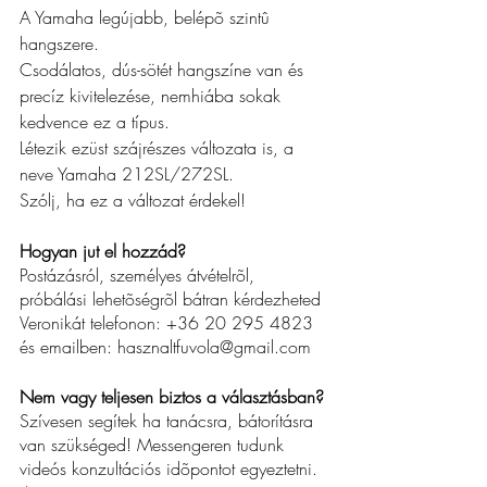
A Yamaha legújabb, belépõ szintû 
hangszere.
Csodálatos, dús-sötét hangszíne van és 
precíz kivitelezése, nemhiába sokak 
kedvence ez a típus.
Létezik ezüst szájrészes változata is, a 
neve Yamaha 212SL/272SL.
Szólj, ha ez a változat érdekel!
Hogyan jut el hozzád?
Postázásról, személyes átvételrõl, 
próbálási lehetõségrõl bátran kérdezheted 
Veronikát telefonon: +36 20 
295 4823
és emailben: hasznaltfuvola@gmail.com
Nem vagy teljesen biztos a választásban?
Szívesen segítek ha tanácsra, bátorításra 
van szükséged! Messengeren tudunk 
videós konzultációs idõpontot egyeztetni. 