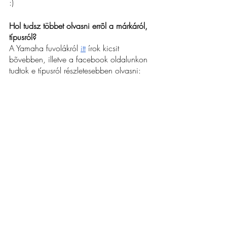
:)
Hol tudsz többet olvasni errõl a márkáról, 
típusról?
A Yamaha fuvolákról
itt
 írok kicsit 
bõvebben, illetve a facebook oldalunkon 
tudtok e típusról részletesebben olvasni: