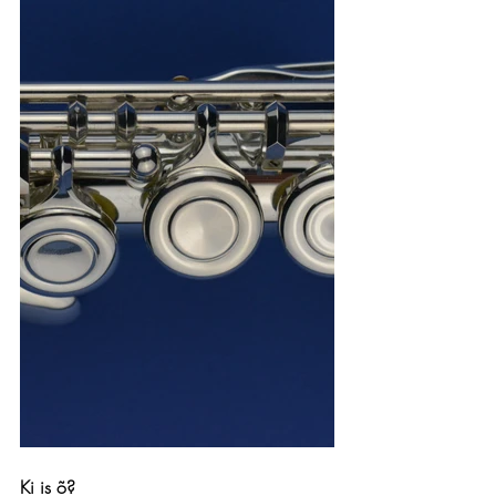
Ki is õ?