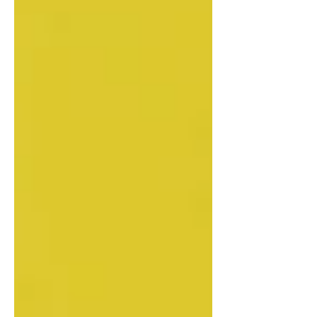
stabil mechanikával. Kiknek ajánlom?
Hangra igényes kezdõknek,
újrakezdõknek, haladóbbaknak,
hosszútávra tervezõknek. :) Hogyan jut el
hozzád? Postázásról, személyes átvételrõl,
próbálási lehetõségrõl bátran kérdezheted
Veronikát telefonon: +36 20 295