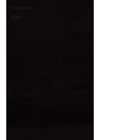
Kiegészítõk
Kották