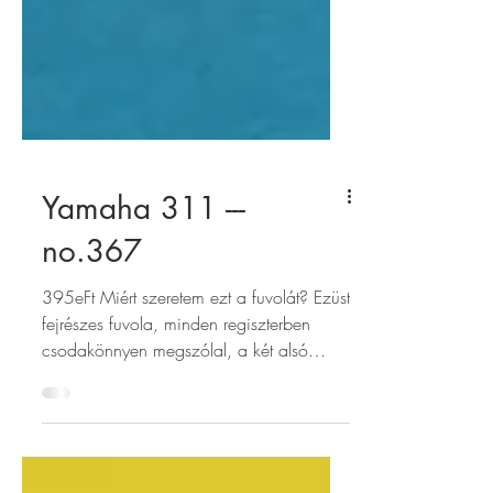
Yamaha 311 ---
no.367
395eFt Miért szeretem ezt a fuvolát? Ezüst
fejrészes fuvola, minden regiszterben
csodakönnyen megszólal, a két alsó
oktávban különösen zamatos a hangja.
Milyen állapotban van? Megbízható, jó
állapotban lévõ hangszer, márkához hû