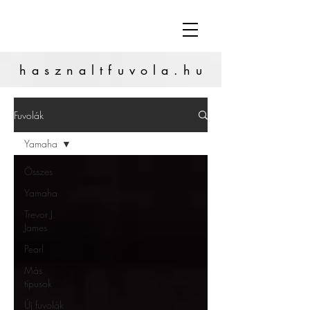
hasznaltfuvola.hu
Fuvolák
Yamaha
Összes
Yamaha
Trevor J.
James
Pearl
Más
típusok
Új fuvolák