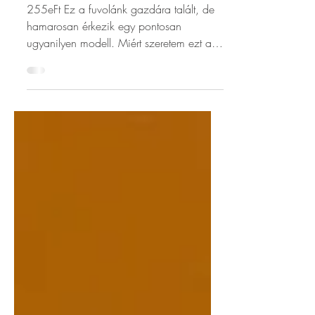
Yamaha 212 ---
no.348
255eFt Ez a fuvolánk gazdára talált, de
hamarosan érkezik egy pontosan
ugyanilyen modell. Miért szeretem ezt a
fuvolát? Tökéletes tanulóhangszer, ami
akár egy egész életen át társunk tud
maradni. A Yamaha legújabb, belépõ
szintû hangszerének pár éves változata.
Meleg, bársonyos, hajlékony a hangja,
nagyon szeretem. 🙂 (Bevallom,
gondoltam rá, hogy tanításhoz
megtartanám póthangszernek.) Extra
tulajdonsága, hogy alul kifejezetten
erõteljesen, zengõn szól. Milyen
állapotban van