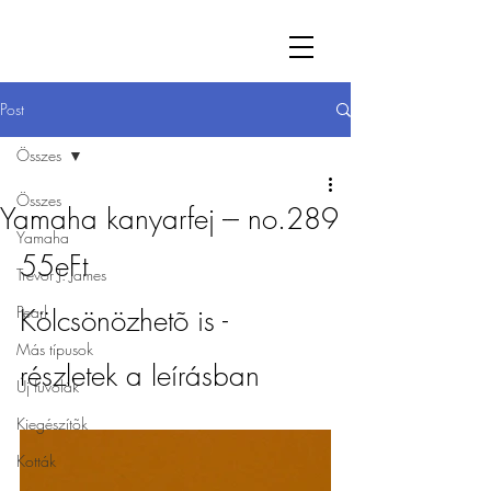
Post
Összes
Összes
Yamaha kanyarfej --- no.289
Yamaha
55eFt
Trevor J. James
Pearl
Kölcsönözhetõ is - 
Más típusok
részletek a leírásban
Új fuvolák
Kiegészítõk
Kották