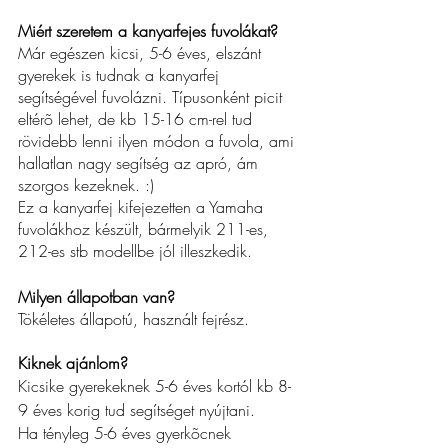
Miért szeretem a kanyarfejes fuvolákat?
Már egészen kicsi, 5-6 éves, elszánt 
gyerekek is tudnak a kanyarfej 
segítségével fuvolázni. Típusonként picit 
eltérõ lehet, de kb 15-16 cm-rel tud 
rövidebb lenni ilyen módon a fuvola, ami 
hallatlan nagy segítség az apró, ám 
szorgos kezeknek. :)
Ez a kanyarfej kifejezetten a Yamaha 
fuvolákhoz készült, bármelyik 211-es, 
212-es stb modellbe jól illeszkedik.
Milyen állapotban van?
Tökéletes állapotú, használt fejrész.
Kiknek ajánlom?
Kicsike gyerekeknek 5-6 éves kortól kb 8-
9 éves korig tud segítséget nyújtani.
Ha tényleg 5-6 éves gyerkõcnek 