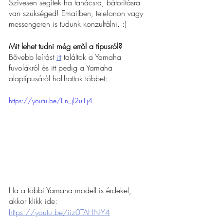
Szívesen segítek ha tanácsra, bátorításra 
van szükséged! Emailben, telefonon vagy 
messengeren is tudunk konzultálni. :)
Mit lehet tudni még errõl a típusról?
Bõvebb leírást 
itt
 találtok a Yamaha 
fuvolákról és itt pedig a Yamaha 
alaptípusáról hallhattok többet:
https://youtu.be/Lln_jl2u1j4
Ha a többi Yamaha modell is érdekel, 
akkor klikk ide:
https://youtu.be/iiz0TAHN-Y4