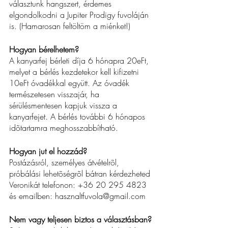
választunk hangszert, érdemes 
elgondolkodni a Jupiter Prodigy fuvoláján 
is. (Hamarosan feltöltöm a miénket!)
Hogyan bérelhetem?
A kanyarfej bérleti díja 6 hónapra 20eFt, 
melyet a bérlés kezdetekor kell kifizetni 
10eFt óvadékkal együtt. Az óvadék 
természetesen visszajár, ha 
sérülésmentesen kapjuk vissza a 
kanyarfejet. A bérlés további 6 hónapos 
idõtartamra meghosszabbítható.
Hogyan jut el hozzád?
Postázásról, személyes átvételrõl, 
próbálási lehetõségrõl bátran kérdezheted 
Veronikát telefonon: +36 20 
295 4823
és emailben: hasznaltfuvola@gmail.com
Nem vagy teljesen biztos a választásban?