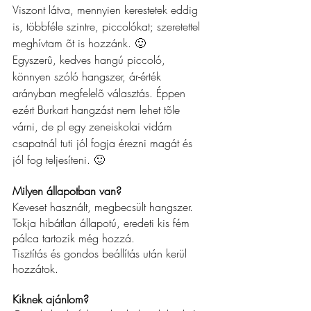
Viszont látva, mennyien kerestetek eddig 
is, többféle szintre, piccolókat; szeretettel 
meghívtam õt is hozzánk. 
🙂
Egyszer
û
, kedves hangú piccoló, 
könnyen szóló hangszer, ár-érték 
arányban megfelelõ választás. Éppen 
ezért Burkart hangzást nem lehet tõle 
várni, de pl egy zeneiskolai vidám 
csapatnál tuti jól fogja érezni magát és 
jól fog teljesíteni. 
🙂
Milyen állapotban van?
Keveset használt, megbecsült hangszer.
Tokja hibátlan állapotú, eredeti kis fém 
pálca tartozik még hozzá.
Tisztítás és gondos beállítás után kerül 
hozzátok.
Kiknek ajánlom?