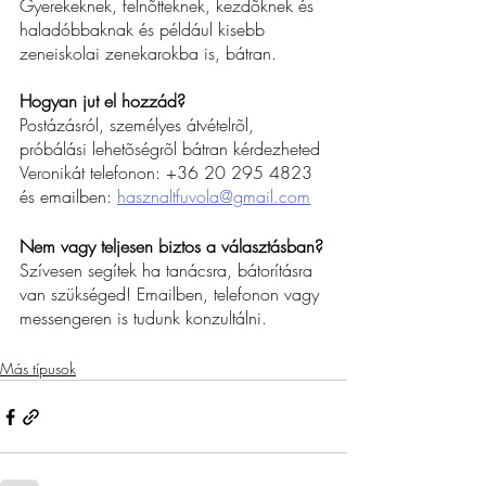
Gyerekeknek, felnõtteknek, kezdõknek és 
haladóbbaknak és például kisebb 
zeneiskolai zenekarokba is, bátran.
Hogyan jut el hozzád?
Postázásról, személyes átvételrõl, 
próbálási lehetõségrõl bátran kérdezheted 
Veronikát telefonon: +36 20 
295 4823
és emailben: 
hasznaltfuvola@gmail.com
Nem vagy teljesen biztos a választásban?
Szívesen segítek ha tanácsra, bátorításra 
van szükséged! Emailben, telefonon vagy 
messengeren is tudunk konzultálni.
Más típusok