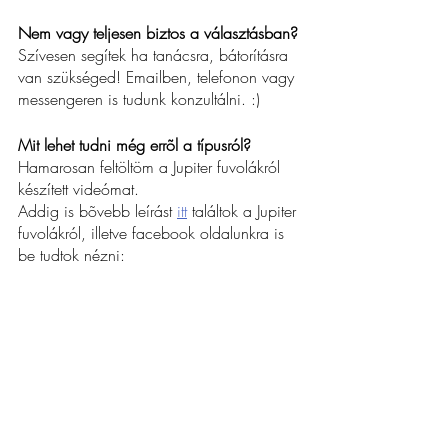
Nem vagy teljesen biztos a választásban?
Szívesen segítek ha tanácsra, bátorításra 
van szükséged! Emailben, telefonon vagy 
messengeren is tudunk konzultálni. :)
Mit lehet tudni még errõl a típusról?
Hamarosan feltöltöm a Jupiter fuvolákról 
készített videómat.
Addig is bõvebb leírást 
itt
 találtok a Jupiter 
fuvolákról, illetve facebook oldalunkra is 
be tudtok nézni: