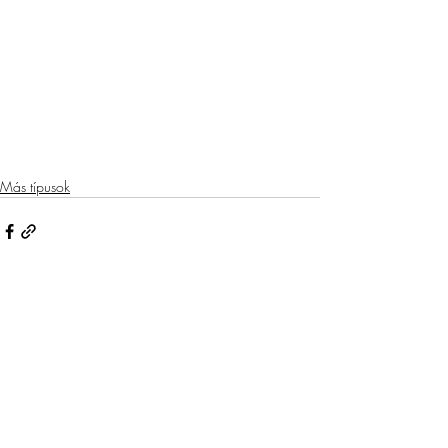
Más típusok
Recent Posts
See All