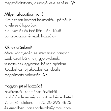
megszólaltatható, csudajó vele zenélni! 🙂
Milyen állapotban van?
Kifejezetten keveset használták, párnái is 
tökéletes állapotúak.
Pici tisztítás és beállítás után, külsõ 
puhatokjában érkezik hozzátok.
Kiknek ajánlom?
Mivel könnyedén és szép tiszta hangon 
szól, ezért bárkinek, gyerekeknek, 
felnõtteknek egyaránt, bátran ajánlom.
Kezdéshez, újrakezdéshez ideális, 
megbízható választás. 🙂
Hogyan jut el hozzád?
Postázásról, személyes átvételrõl, 
próbálási lehetõségrõl bátran kérdezheted 
Veronikát telefonon: +36 20 
295 4823
és emailben: hasznaltfuvola@gmail.com