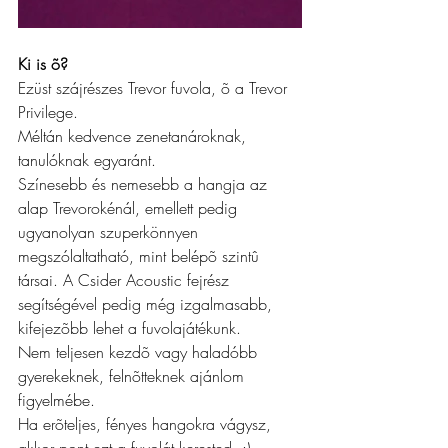
Ki is õ?
Ezüst szájrészes Trevor fuvola, õ a Trevor 
Privilege.
Méltán kedvence zenetanároknak, 
tanulóknak egyaránt.
Színesebb és nemesebb a hangja az 
alap Trevorokénál, emellett pedig 
ugyanolyan szuperkönnyen 
megszólaltatható, mint belépõ szintû 
társai. A Csider Acoustic fejrész 
segítségével pedig még izgalmasabb, 
kifejezõbb lehet a fuvolajátékunk.
Nem teljesen kezdõ vagy haladóbb 
gyerekeknek, felnõtteknek ajánlom 
figyelmébe. 
Ha erõteljes, fényes hangokra vágysz, 