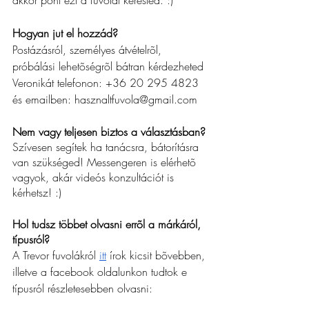
akkor pont ezt a fuvolát kerested. :)
Hogyan jut el hozzád?
Postázásról, személyes átvételrõl, 
próbálási lehetõségrõl bátran kérdezheted 
Veronikát telefonon: +36 20 
295 4823
és emailben: hasznaltfuvola@gmail.com
Nem vagy teljesen biztos a választásban?
Szívesen segítek ha tanácsra, bátorításra 
van szükséged! Messengeren is elérhetõ 
vagyok, akár videós konzultációt is 
kérhetsz! :)
Hol tudsz többet olvasni errõl a márkáról, 
típusról?
A Trevor fuvolákról
itt
 írok kicsit bõvebben, 
illetve a facebook oldalunkon tudtok e 
típusról részletesebben olvasni: