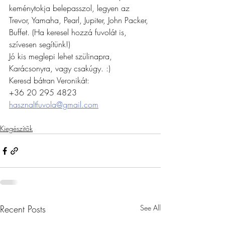
keménytokja belepasszol, legyen az 
Trevor, Yamaha, Pearl, Jupiter, John Packer, 
Buffet. (Ha keresel hozzá fuvolát is, 
szívesen segítünk!)
Jó kis meglepi lehet szülinapra, 
Karácsonyra, vagy csakúgy. :)
Keresd bátran Veronikát:
+36 20 
295 4823
hasznaltfuvola@gmail.com
Kiegészítõk
Recent Posts
See All