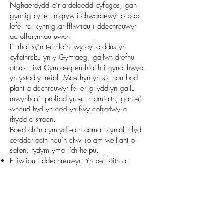
Nghaerdydd a’r ardaloedd cyfagos, gan
gynnig cyfle unigryw i chwaraewyr o bob
lefel roi cynnig ar ffliwtiau i ddechreuwyr
ac offerynnau uwch.
I’r rhai sy’n teimlo’n fwy cyfforddus yn
cyfathrebu yn y Gymraeg, gallwn drefnu
athro ffliwt Cymraeg eu hiaith i gynorthwyo
yn ystod y treial. Mae hyn yn sicrhau bod
plant a dechreuwyr fel ei gilydd yn gallu
mwynhau’r profiad yn eu mamiaith, gan ei
wneud hyd yn oed yn fwy cofiadwy a
rhydd o straen.
Boed chi’n cymryd eich camau cyntaf i fyd
cerddoriaeth neu’n chwilio am welliant o
safon, rydym yma i’ch helpu.
Ffliwtiau i ddechreuwyr: Yn berffaith ar
gyfer y rhai sy’n cychwyn eu taith
gerddorol.
Ffliwtiau uwch: Dewisiadau o ansawdd
uchel i chwaraewyr profiadol sy’n dymuno
mireinio eu sain.