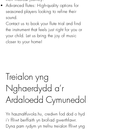
Advanced flutes: High-quality options for
seasoned players looking to refine their
sound.
Contact us to book your flute trial and find
the instrument that feels just right for you or
your child. Let us bring the joy of music
closer to your home!
Treialon yng
Nghaerdydd a’r
Ardaloedd Cymunedol
Yn hasznaltfuvola.hu, credwn fod dod o hyd
i’r ffliwt berffaith yn brofiad gwerthfawr.
Dyna pam rydym yn trefnu treialon ffliwt yng