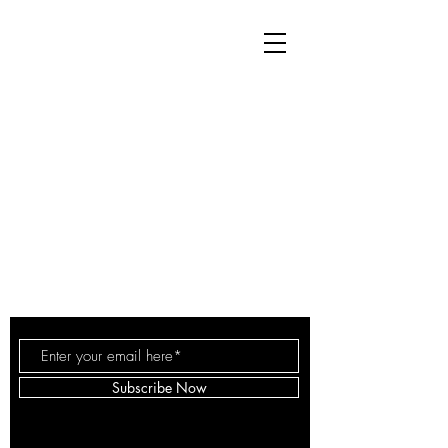
hasznaltfuvola.hu
Subscribe Now