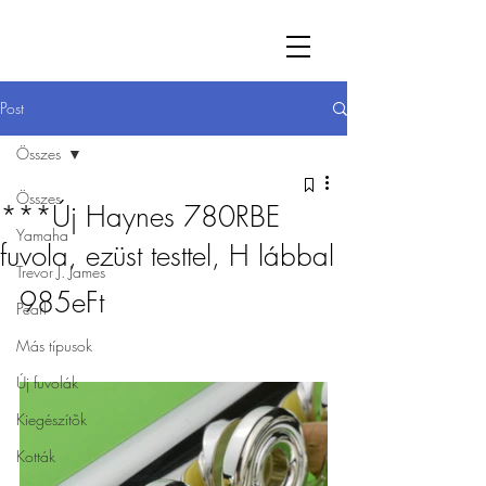
Post
Összes
Összes
***Új Haynes 780RBE
Yamaha
fuvola, ezüst testtel, H lábbal
Trevor J. James
985eFt
Pearl
Más típusok
Új fuvolák
Kiegészítõk
Kották