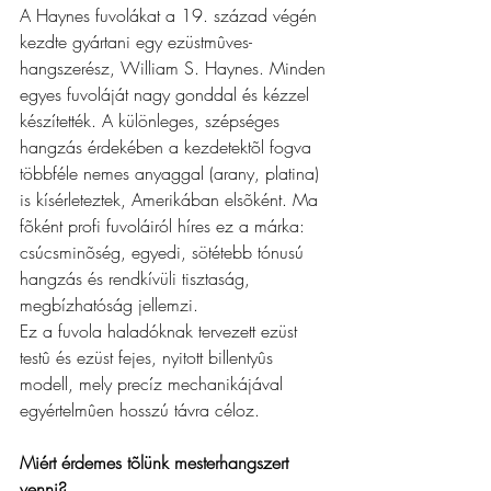
A Haynes fuvolákat a 19. század végén 
kezdte gyártani egy ezüstmûves-
hangszerész, William S. Haynes. Minden 
egyes fuvoláját nagy gonddal és kézzel 
készítették. A különleges, szépséges 
hangzás érdekében a kezdetektõl fogva 
többféle nemes anyaggal (arany, platina) 
is kísérleteztek, Amerikában elsõként. Ma 
fõként profi fuvoláiról híres ez a márka: 
csúcsminõség, egyedi, sötétebb tónusú 
hangzás és rendkívüli tisztaság, 
megbízhatóság jellemzi.
Ez a fuvola haladóknak tervezett ezüst 
testû és ezüst fejes, nyitott billentyûs 
modell, mely precíz mechanikájával 
egyértelmûen hosszú távra céloz.
Miért érdemes tõlünk mesterhangszert 
venni?