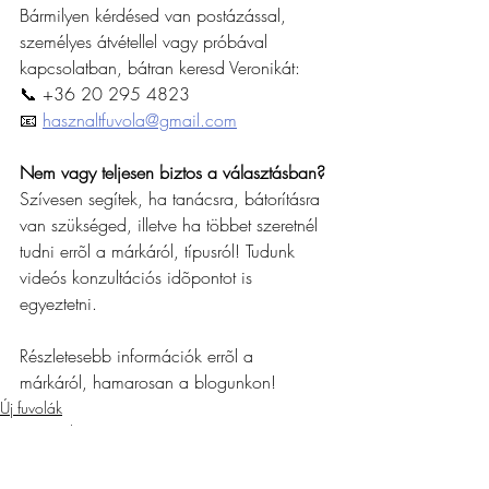
Bármilyen kérdésed van postázással, 
személyes átvétellel vagy próbával 
kapcsolatban, bátran keresd Veronikát:
📞 +36 20 295 4823
📧 
hasznaltfuvola@gmail.com
Nem vagy teljesen biztos a választásban?
Szívesen segítek, ha tanácsra, bátorításra 
van szükséged, illetve ha többet szeretnél 
tudni errõl a márkáról, típusról! Tudunk 
videós konzultációs idõpontot is 
egyeztetni.
Részletesebb információk errõl a 
márkáról, hamarosan a blogunkon!
Új fuvolák
Más típusok