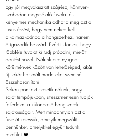
Egy jól megválasztott szájrész, könnyen-
szabadon megszólaló fuvola  és 
kényelmes mechanika adhatja meg azt a 
luxus érzést, hogy nem neked kell 
alkalmazkodnod a hangszerhez, hanem 
õ igazodik hozzád. Ezért is fontos, hogy 
többféle fuvolát ki tudj próbálni, mielõtt 
döntést hozol. Nálunk erre nyugodt 
körülmények között van lehetõséged, akár 
új, akár használt modelleket szeretnél 
összehasonlítani.
Sokan pont ezt szeretik nálunk, hogy 
saját tempójukban, stresszmentesen tudják 
felfedezni a különbözõ hangszerek 
sajátosságait. Mert mindannyian azt a 
fuvolát keressük, amelyik megszólít 
bennünket, amelyikkel együtt tudunk 
rezdülni.❤️