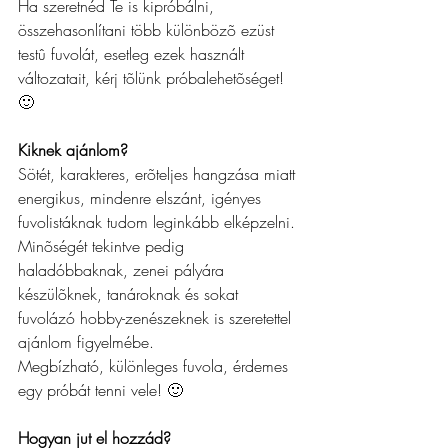
Ha szeretnéd Te is kipróbálni, 
összehasonlítani több különbözõ ezüst 
testû fuvolát, esetleg ezek használt 
változatait, kérj tõlünk próbalehetõséget! 
🙂
Kiknek ajánlom?
Sötét, karakteres, erõteljes hangzása miatt 
energikus, mindenre elszánt, igényes 
fuvolistáknak tudom leginkább elképzelni.
Minõségét tekintve pedig 
haladóbbaknak, zenei pályára 
készülõknek, tanároknak és sokat 
fuvolázó hobby-zenészeknek is szeretettel 
ajánlom figyelmébe.
Megbízható, különleges fuvola, érdemes 
egy próbát tenni vele! 🙂
Hogyan jut el hozzád?